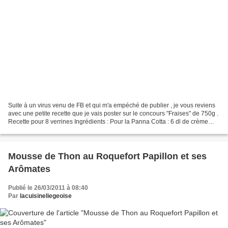
Suite à un virus venu de FB et qui m'a empéché de publier , je vous reviens
avec une petite recette que je vais poster sur le concours "Fraises" de 750g .
Recette pour 8 verrines Ingrédients : Pour la Panna Cotta : 6 dl de crème
fraîche 125 gr de confiture...
Mousse de Thon au Roquefort Papillon et ses
Arômates
Publié le 26/03/2011 à 08:40
Par
lacuisineliegeoise