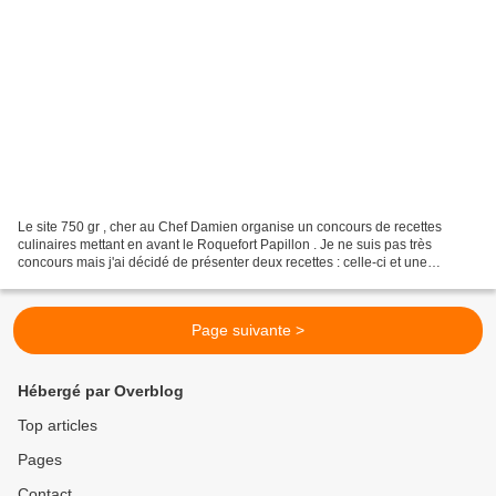
Le site 750 gr , cher au Chef Damien organise un concours de recettes
culinaires mettant en avant le Roquefort Papillon . Je ne suis pas très
concours mais j'ai décidé de présenter deux recettes : celle-ci et une
deuxième qui s'intitulera "Quand le Roquefort...
Page suivante >
Hébergé par Overblog
Top articles
Pages
Contact