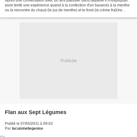
Après une conversation avec un ami pâtissier dans laquelle il m'expliquait
avoir tenté une expérience quand à la confection d'un bavarois à la menthe
ou la rencontre du chaud (le jus de menthe) et le froid (la crème fraîche
battue en pommade) donnait...
Publicité
Flan aux Sept Légumes
Publié le 07/05/2011 à 09:02
Par
lacuisineliegeoise