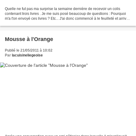
Quelle ne fut pas ma surprise la semaine dernière de recevoir un colis
contenant trois livres . Je me suis posé beaucoup de questions : Pourquoi
m'a t'on envoyé ces livres ? Etc... J'ai donc commencé à le feuilleté et arrivé
à la page 36 et 37 "la pièce...
Mousse à l'Orange
Publié le 21/05/2011 à 10:02
Par
lacuisineliegeoise