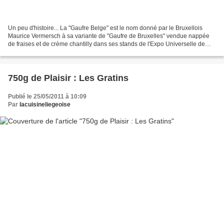
Un peu d'histoire... La "Gaufre Belge" est le nom donné par le Bruxellois
Maurice Vermersch à sa variante de "Gaufre de Bruxelles" vendue nappée
de fraises et de crème chantilly dans ses stands de l'Expo Universelle de
New-York en 1964 où elle a remporté...
750g de Plaisir : Les Gratins
Publié le 25/05/2011 à 10:09
Par
lacuisineliegeoise