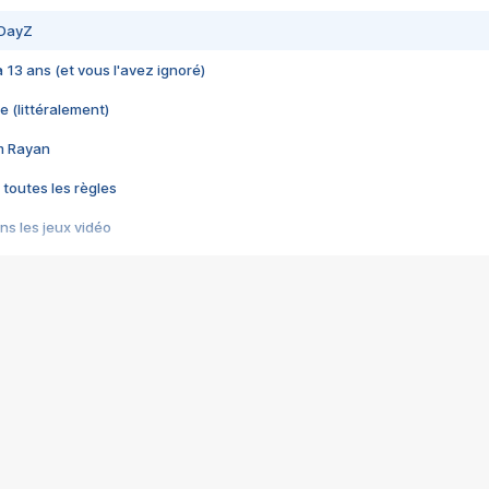
 DayZ
 a 13 ans (et vous l'avez ignoré)
e (littéralement)
im Rayan
 toutes les règles
s les jeux vidéo
us choquant de Rockstar ? - Le scandale BULLY
e plus moche de Steam
du RÊVE tourne au CAUCHEMAR
pendant 8 heures
it… à tort
umiliés par un jeu vidéo