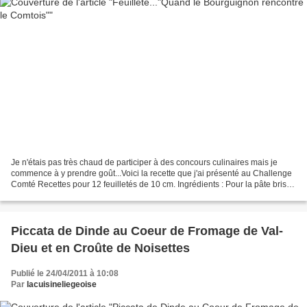
Je n'étais pas très chaud de participer à des concours culinaires mais je
commence à y prendre goût...Voici la recette que j'ai présenté au Challenge
Comté Recettes pour 12 feuilletés de 10 cm. Ingrédients : Pour la pâte brisée
: 500 gr de farine 2;5...
Piccata de Dinde au Coeur de Fromage de Val-
Dieu et en Croûte de Noisettes
Publié le 24/04/2011 à 10:08
Par
lacuisineliegeoise