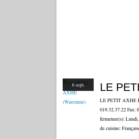
LE PET
6 sept.
LE PETIT AXHE R
019.32.37.22 Fax: 0
fermeture(s): Lundi
de cuisine: Françai