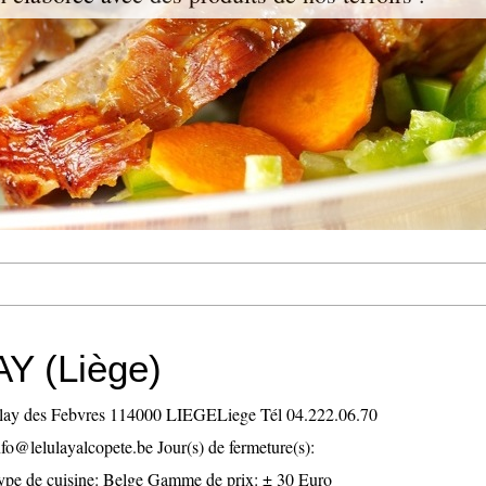
Y (Liège)
y des Febvres 114000 LIEGELiege Tél 04.222.06.70
fo@lelulayalcopete.be Jour(s) de fermeture(s):
pe de cuisine: Belge Gamme de prix: ± 30 Euro