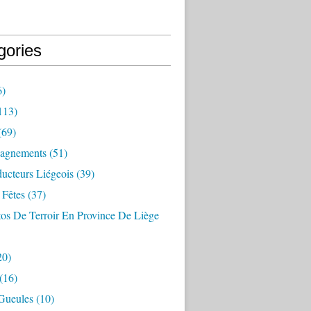
gories
6)
113)
(69)
agnements
(51)
ucteurs Liégeois
(39)
 Fêtes
(37)
os De Terroir En Province De Liège
20)
(16)
Gueules
(10)