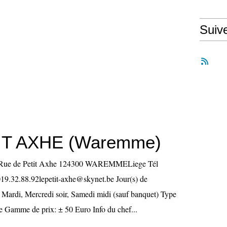
Suiv
IT AXHE (Waremme)
ue de Petit Axhe 124300 WAREMMELiege Tél
19.32.88.92lepetit-axhe@skynet.be Jour(s) de
, Mardi, Mercredi soir, Samedi midi (sauf banquet) Type
se Gamme de prix: ± 50 Euro Info du chef...