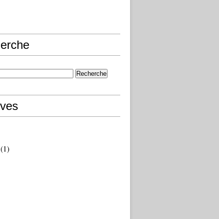
erche
ives
(1)