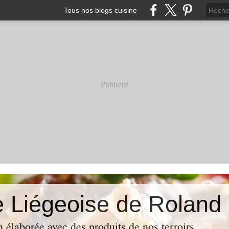
Tous nos blogs cuisine
Publicité
e Liégeoise de Roland
n élaborée avec des produits de nos terroirs .