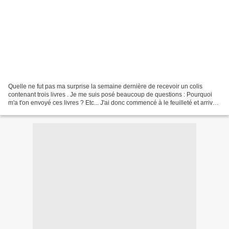
Quelle ne fut pas ma surprise la semaine dernière de recevoir un colis
contenant trois livres . Je me suis posé beaucoup de questions : Pourquoi
m'a t'on envoyé ces livres ? Etc... J'ai donc commencé à le feuilleté et arrivé
à la page 36 et 37 "la pièce...