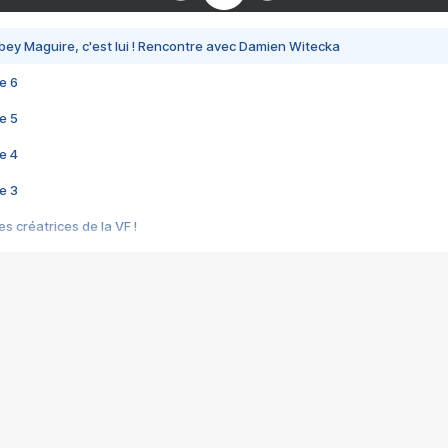
bey Maguire, c'est lui ! Rencontre avec Damien Witecka
e 6
e 5
e 4
e 3
s créatrices de la VF !
e 2
e 1
e Mektoub My Love arrive enfin ! Rencontre avec Shaïn Boumedine et Sal
i : après Toni en famille
elle réalise le bouleversant Dites lui que je l'aime
ais ! Rencontre autour de Vie privée de Rebecca Zlotowski