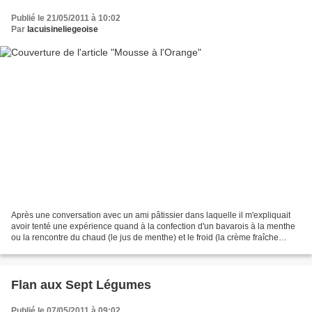
Publié le 21/05/2011 à 10:02
Par
lacuisineliegeoise
Après une conversation avec un ami pâtissier dans laquelle il m'expliquait
avoir tenté une expérience quand à la confection d'un bavarois à la menthe
ou la rencontre du chaud (le jus de menthe) et le froid (la crème fraîche
battue en pommade) donnait...
Flan aux Sept Légumes
Publié le 07/05/2011 à 09:02