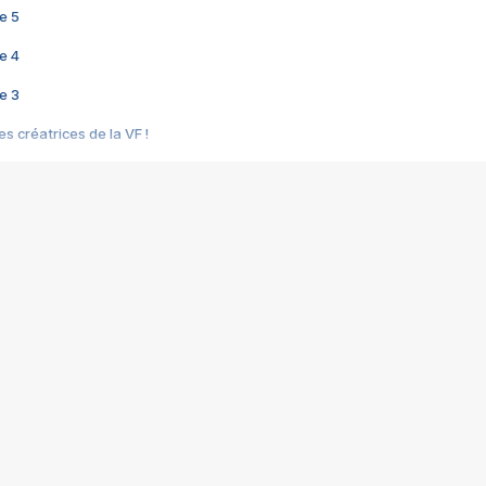
e 5
e 4
e 3
s créatrices de la VF !
e 2
e 1
e Mektoub My Love arrive enfin ! Rencontre avec Shaïn Boumedine et Sal
i : après Toni en famille
elle réalise le bouleversant Dites lui que je l'aime
ais ! Rencontre autour de Vie privée de Rebecca Zlotowski
 de Marguerite, Grave... Rencontre avec Ella Rumpf
 Les Rêveurs, un film intime sur la santé mentale
a avec un film sur le mouvement des Gilets jaunes