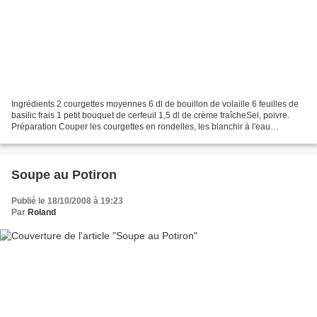
Ingrédients 2 courgettes moyennes 6 dl de bouillon de volaille 6 feuilles de
basilic frais 1 petit bouquet de cerfeuil 1,5 dl de crème fraîcheSel, poivre.
Préparation Couper les courgettes en rondelles, les blanchir à l'eau
bouillante salée 7 à 8 mn....
Soupe au Potiron
Publié le 18/10/2008 à 19:23
Par
Roland