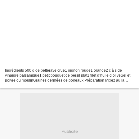
Ingrédients 500 g de betterave crue1 oignon rouge1 orange2 c à s de
vinaigre balsamique1 petit bouquet de persil plat1 filet d’huile d’oliveSel et
poivre du moulinGraines germées de poireaux Préparation Mixez au la
betterave, l’oignon, le persil plat,...
Publicité