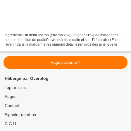
Ingrédients Un demi potiron (environ 2 kg)3 oignons15 g de margarine1
cube de bouillon de poulePoivre noir du moulin et sel . Préparation Faites
revenir dans la margarine les oignons détaillésen gros dés ainsi que le
potiron coupé en morceaux.Quand les...
Page suivante >
Hébergé par Overblog
Top articles
Pages
Contact
Signaler un abus
C.G.U.