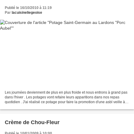
Publié le 16/10/2010 à 11:19
Par
lacuisineliegeoise
Les journées deviennent de plus en plus froide et nous entrons à grand pas
dans l'hiver . Les potages vont refaire leurs apparitions dans nos repas
quotidien . J'ai réalisé ce potage pour faire la promotion d'une asbl veille à la
bonne qualité du porc...
Crème de Chou-Fleur
Publié le 10/01/2009 à 10:00