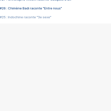
#26 : Chimène Badi raconte "Entre nous"
#25 : Indochine raconte "3e sexe"
#24 : Zaho raconte "C'est chelou"
#23 : Patrick Bruel raconte "Au café des délices"
#22 : Kyo raconte "Le chemin"
#21 : Nolwenn Leroy raconte "Cassé"
#20 : Patrick Hernandez raconte "Born to be alive"
#19 : Lorie raconte "Près de moi"
#18 : Michael Jones raconte "A nos actes manqués" (avec Jean-Jacque
#17 : Khaled raconte "Aïcha"
#16 : Corneille raconte "Parce qu'on vient de loin"
#15 : Indochine raconte "L'aventurier"